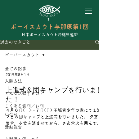
ボーイスカウト与那原第1団
日本ボーイスカウト沖縄県連盟
過去のできごと
ビーバースカウト
全ての記事
2019年8月1日
入隊方法
上進式＆団キャンプを行いまし
どんな活動するの？
た！
よくある質問／お問
４月６日(土)～７日(日) 玉城青少年の家にて１泊
い合せ
２日の団キャンプと上進式を行いました。 夕方に
集合、夕食を済ませてから、さあ営火を囲んでの
活動報告
上進式です！まずは二人のインディアンが登場。
酋長の呪文で火の精霊を呼び起こし、営火の炎が