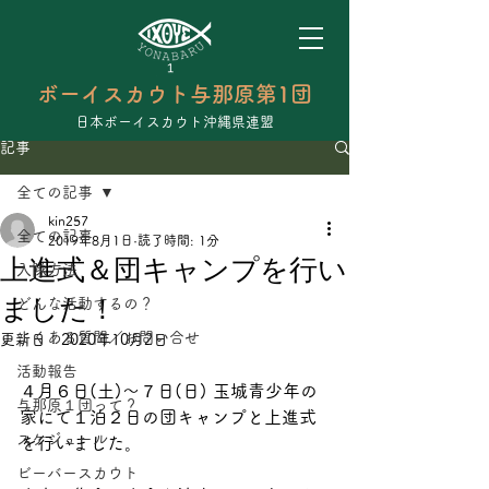
ボーイスカウト与那原第1団
日本ボーイスカウト沖縄県連盟
記事
全ての記事
kin257
全ての記事
2019年8月1日
読了時間: 1分
上進式＆団キャンプを行い
入隊方法
ました！
どんな活動するの？
よくある質問／お問い合せ
更新日：
2020年10月2日
活動報告
４月６日(土)～７日(日) 玉城青少年の
与那原１団って？
家にて１泊２日の団キャンプと上進式
スケジュール
を行いました。
ビーバースカウト