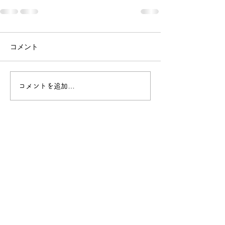
コメント
コメントを追加…
ボーイスカウト与那原第1団
日本ボーイスカウト沖縄県連盟
このホームページ上の画像や文章の無断転載を禁じ
ます。
スカウト運動に関する事項は、ボーイスカウ
ト日本連盟ホームページ掲載「
ボーイスカウト関係
のホームページ開設
」に沿って、
与那原第１団 団