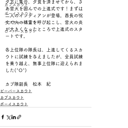
夕方に集合、夕食を済ませてから、さ
カブスカウト
あ営火を囲んでの上進式です！まずは
ボーイスカウト
二人のインディアンが登場。酋長の呪
文で火の精霊を呼び起こし、営火の炎
ベンチャースカウト
が大きくなったところで上進式のスタ
ローバースカウト
ートです。
各上位隊の隊長は、上進してくるスカ
ウトに試練を与えましたが、全員試練
を乗り越え、無事上位隊に迎えられま
した(^O^)
カブ隊副長　松本　紀
ビーバースカウト
カブスカウト
ボーイスカウト