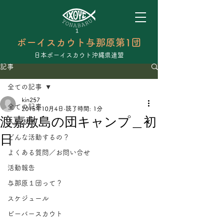
ボーイスカウト与那原第1団
日本ボーイスカウト沖縄県連盟
記事
全ての記事
kin257
全ての記事
2015年10月4日
読了時間: 1分
渡嘉敷島の団キャンプ＿初
入隊方法
日
どんな活動するの？
よくある質問／お問い合せ
活動報告
与那原１団って？
スケジュール
ビーバースカウト