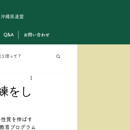
ト沖縄県連盟
Q&A
お問い合わせ
原１団って？
ローバースカウト
練をし
い性質を伸ばす
教育プログラム