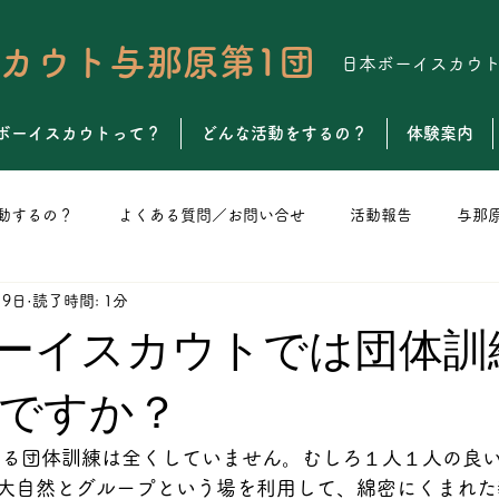
カウト与那原第1団
日本ボーイスカウ
ボーイスカウトって？
どんな活動をするの？
体験案内
動するの？
よくある質問／お問い合せ
活動報告
与那
19日
読了時間: 1分
ト
カブスカウト
ボーイスカウト
ベンチャースカウト
ーイスカウトでは団体訓
ですか？
ける団体訓練は全くしていません。むしろ１人１人の良
大自然とグループという場を利用して、綿密にくまれた