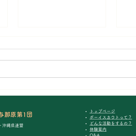
Ｑ２．ボーイスカウトとはど
Ｑ３
ういう意味ですか？
が指
ボーイは少年であり、スカウトは
ひと
斥候・先駆者・道のない所に道を
なが
発見して進む人という意味で、世
イス
の中の開拓者、自ら率先して人生
簡単
を切り開いていくパイオニアを表
れま
します。この名称は、世界共通で
いま
す。
った
る例
トップページ
与那原第1団
ボーイスカウトって？
は、
どんな活動をするの？
ち、何
ト沖縄県連盟
体験案内
Q&A