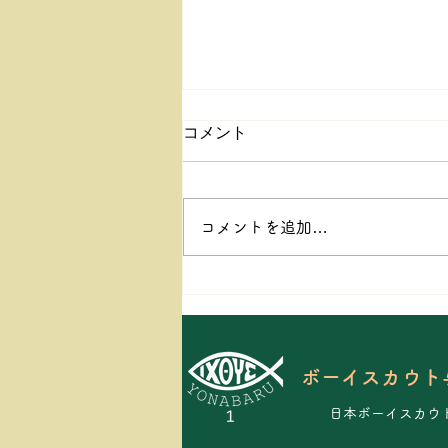
Ｑ１．ボーイスカウトとはど
コメント
んな団体ですか？
団体というより運動といった方が
適切です。ボーイスカウト運動
コメントを追加…
は、健全な青少年の育成を目的と
した世界的な社会教育運動です。
それは、正しい生活態度を身につ
け、心身ともに健全な、明日の日
本を担う立派な青少年を育成する
教育活動です。
ボーイスカウト
日本ボーイスカウ