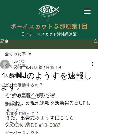
ボーイスカウト与那原第1団
日本ボーイスカウト沖縄県連盟
記事
全ての記事
kin257
全ての記事
2010年8月2日
読了時間: 1分
１５NJのようすを速報し
入隊方法
ます。
どんな活動するの？
よくある質問／お問い合せ
１５NJ速報＿８月１日
１５ＮＪの現地速報を活動報告にUPし
活動報告
ました。
与那原１団って？
また、出発式のようすはこちら
スケジュール
>
LOOK WIDE #10-0087
ビーバースカウト