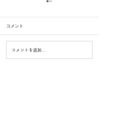
活動紹介ページ
ン！
コメント
各隊活動を紹介す
ージをオープンし
以下のリンクから
い。
各隊活動紹介ページオー
コメントを追加…
https://www.face
プン！
%E3%83%9C%E3
3%82%A4%E3%82
82%AB%E3%82%A
%88%E4%B8%...
ボーイスカウト与那原第1団
日本ボーイスカウト沖縄県連盟
このホームページ上の画像や文章の無断転載を禁じ
ます。
スカウト運動に関する事項は、ボーイスカウ
ト日本連盟ホームページ掲載「
ボーイスカウト関係
のホームページ開設
」に沿って、
与那原第１団 団
委員長 平 智彰
の責任のもとに掲載しています。