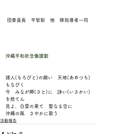
 団委員長　平智彰　他　隊指導者一同
沖縄平和祈念像讃歌
諸人(もろびと)の願い　天地(あめつち)
もなびく
今　みなが郷(さと)に　諍い(いさかい)
を捨てん
見よ、白雲の果て　聖なる空に
沖縄の風　さやかに歌う
活動報告