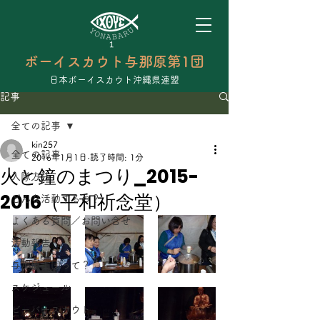
ボーイスカウト与那原第1団
日本ボーイスカウト沖縄県連盟
記事
全ての記事
kin257
全ての記事
2016年1月1日
読了時間: 1分
火と鐘のまつり_2015-
入隊方法
2016（平和祈念堂）
どんな活動するの？
よくある質問／お問い合せ
活動報告
与那原１団って？
スケジュール
ビーバースカウト