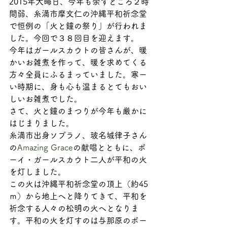
2015年大晦日、今年も余すところ２時
間弱、糸満市摩文仁の沖縄平和祈念堂
で恒例の「火と鐘の祭り」が行われま
した。今回で３８回目を迎えます。
今年はガールスカウトの皆さんが、暖
かいお雑煮を作って、暖を求めてくる
方々全員にふるまっていました。寒ー
い時期に、身も心も温まるとてもおい
しいお雑煮でした。
さて、火と鐘のまつりが今年も厳かに
はじまりました。
糸満市出身ソプラノ、玻名城律子さん
の
Amazing Grace
の献唱とともに、ボ
ーイ・ガールスカウト二人が平和の火
を灯しました。
この火は沖縄平和祈念堂の頂上（約45
ｍ）から地上へと降りてきて、平和を
祈念する人々の松明の火へとなりま
す。平和の火を灯すのは与那原のボー