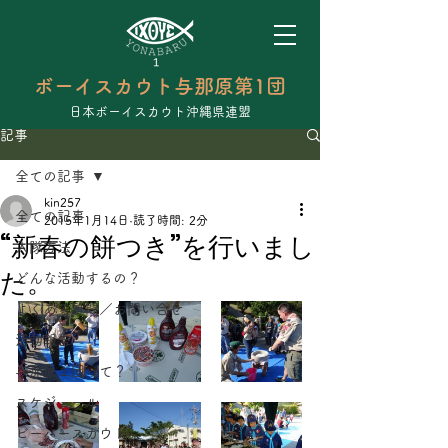
ボーイスカウト与那原第1団
日本ボーイスカウト沖縄県連盟
記事
全ての記事
kin257
全ての記事
2015年1月14日
読了時間: 2分
“新春の餅つき”を行いまし
入隊方法
た。
どんな活動するの？
よくある質問／お問い合せ
活動報告
与那原１団って？
スケジュール
ビーバースカウト