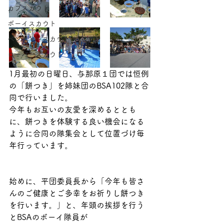
カブスカウト
ボーイスカウト
ベンチャースカウト
ローバースカウト
1月最初の日曜日、与那原１団では恒例
の「餅つき」を姉妹団のBSA102隊と合
同で行いました。
今年もお互いの友愛を深めるととも
に、餅つきを体験する良い機会になる
ように合同の隊集会として位置づけ毎
年行っています。
始めに、平団委員長から「今年も皆さ
んのご健康とご多幸をお祈りし餅つき
を行います。」と、年頭の挨拶を行う
とBSAのボーイ隊員が