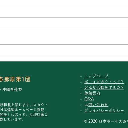
石川青少年の家でカブキャン
カブ
プ！
みん
トップページ
与那原第1団
ボーイスカウトって？
どんな活動をするの？
ト沖縄県連盟
体験案内
Q&A
​
お問い合わせ
断転載を禁じます。
スカウト
日本連盟ホームページ掲載
​プライバシーポリシー
開設
」に沿って、
与那原第１
載しています。
© 2020 日本ボーイ