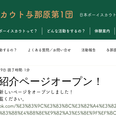
カウト与那原第1団
日本ボーイスカウ
ボーイスカウトって？
どんな活動をするの？
体験案内
動するの？
よくある質問／お問い合せ
活動報告
与那
19日
読了時間: 1分
ト
カブスカウト
ボーイスカウト
ベンチャースカウト
紹介ページオープン！
新しいページをオープンしました！
覧ください。
ebook.com/%E3%83%9C%E3%83%BC%E3%82%A4%E3%
%83%88%E4%B8%8E%E9%82%A3%E5%8E%9F%EF%B