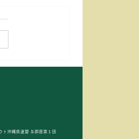
キャンプ in 森の家みん
スカウト沖縄県連盟 与那原第１団