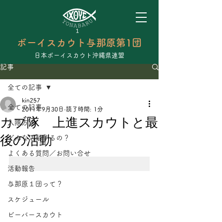
ボーイスカウト与那原第1団
日本ボーイスカウト沖縄県連盟
記事
全ての記事
kin257
全ての記事
2011年9月30日
読了時間: 1分
カブ隊 上進スカウトと最
入隊方法
後の活動
どんな活動するの？
よくある質問／お問い合せ
活動報告
与那原１団って？
スケジュール
ビーバースカウト