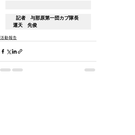
 記者　与那原第一団カブ隊長　
運天　先俊
活動報告
すべて表示
最新記事