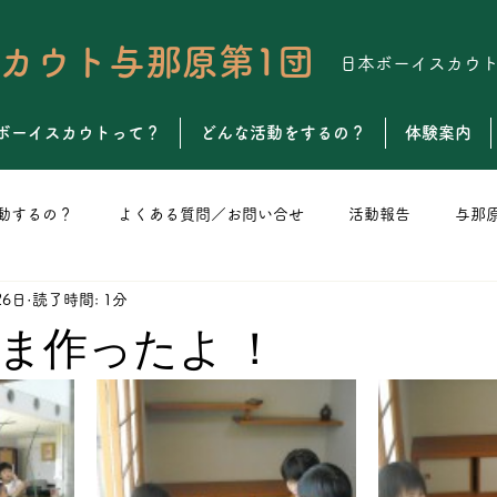
カウト与那原第1団
日本ボーイスカウ
ボーイスカウトって？
どんな活動をするの？
体験案内
動するの？
よくある質問／お問い合せ
活動報告
与那
26日
読了時間: 1分
ト
カブスカウト
ボーイスカウト
ベンチャースカウト
ま作ったよ ！