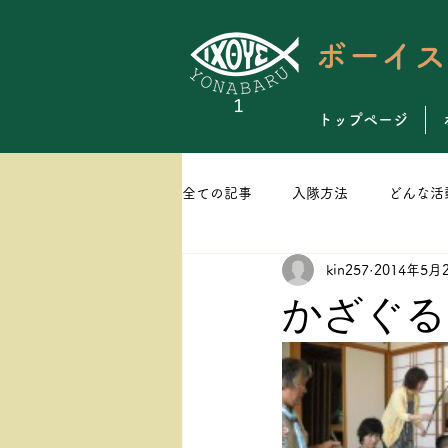
ボーイス
トップページ
全ての記事
入隊方法
どんな活
kin257
2014年5月
スケジュール
ビーバースカウ
かざぐる